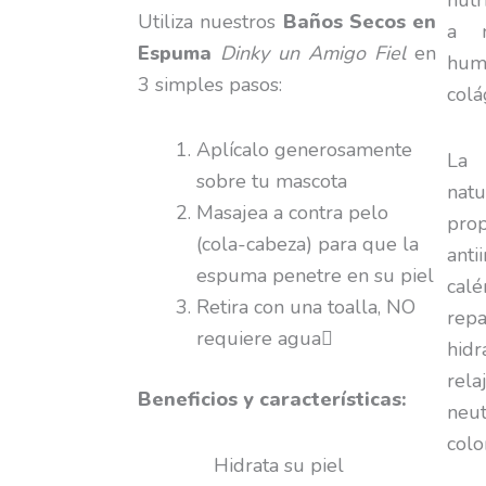
nutr
Utiliza nuestros
Baños Secos en
a m
Espuma
Dinky un Amigo Fiel
en
hum
3 simples pasos:
colá
Aplícalo generosamente
La 
sobre tu mascota
nat
Masajea a contra pelo
pro
(cola-cabeza) para que la
anti
espuma penetre en su piel
cal
Retira con una toalla, NO
rep
requiere agua
hid
rel
Beneficios y características:
neut
colo
Hidrata su piel