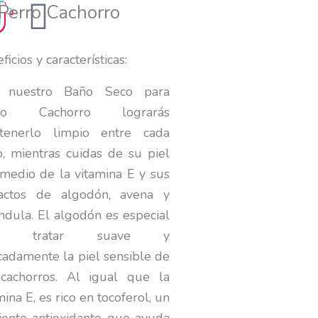
Y
Perro Cachorro
o
ficios y características:
u
 nuestro Baño Seco para
t
ro Cachorro lograrás
tenerlo limpio entre cada
u
, mientras cuidas de su piel
medio de la vitamina E y sus
b
ractos de algodón, avena y
e
ndula. El algodón es especial
ra tratar suave y
cadamente la piel sensible de
 cachorros. Al igual que la
mina E, es rico en tocoferol, un