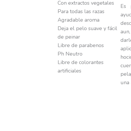
Con extractos vegetales
Es 
Para todas las razas
ayu
Agradable aroma
des
Deja el pelo suave y fácil
aun
de peinar
darl
Libre de parabenos
apli
Ph Neutro
hoci
Libre de colorantes
cuer
artificiales
pel
una 