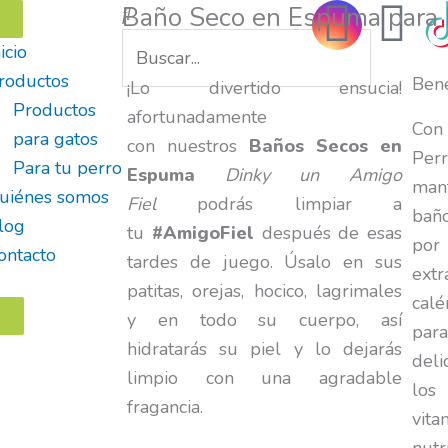
I
F
Baño Seco en Espuma para 
Search
n
a
icio
roductos
Bene
¡Lo divertido ensucia!
s
c
Productos
afortunadamente
Con
para gatos
con nuestros
Baños Secos en
t
e
Per
Para tu perro
Espuma
Dinky un Amigo
man
uiénes somos
a
b
Fiel
podrás limpiar a
baño
log
tu
#A
migoFiel
después de esas
por 
g
o
ontacto
tardes de juego. Úsalo en sus
ext
patitas, orejas, hocico, lagrimales
r
o
calé
y en todo su cuerpo, así
pa
hidratarás su piel y lo dejarás
a
k
deli
limpio con una agradable
los
m
fragancia.
vita