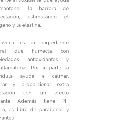
iente antioxidante que ayuda
antener la barrera de
ectación, estimulando el
geno y la elastina.
avena es un ingrediente
ural que humecta, con
piedades antioxidantes y
inflamatorias. Por su parte, la
éndula ayuda a calmar,
arar y proporcionar extra
ratación con un efecto
ajante. Además, tiene PH
ro, es libre de parabenos y
rantes.