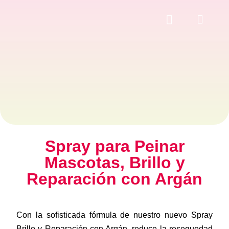
Ir
al
contenido
Spray para Peinar
Mascotas, Brillo y
Reparación con Argán
Con la sofisticada fórmula de nuestro nuevo Spray
Brillo y Reparación con Argán, reduce la resequedad