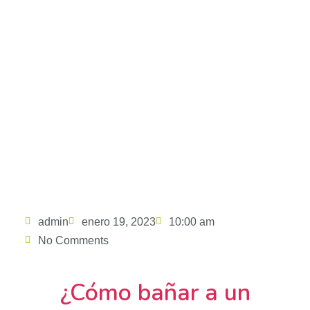
Ir
al
contenido
Cómo bañar a un cachorro
por primera vez
admin
enero 19, 2023
10:00 am
No Comments
¿Cómo bañar a un