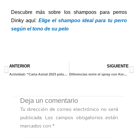
Descubre más sobre los shampoos para perros
Dinky aquí:
Elige el shampoo ideal para tu perro
según el tono de su pelo
Prev
N
ANTERIOR
SIGUIENTE
Actividad: “Carta Astral 2023 peluditos”
Diferencias entre el spray con Keratina Dinky y el Spray con Argán
Deja un comentario
Tu dirección de correo electrónico no será
publicada.
Los campos obligatorios están
marcados con
*