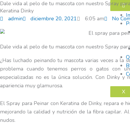
Dale vida al pelo de tu mascota con nuestro Spray par
Ir
Keratina Dinky
al
In
admin
diciembre 20, 2021
6:05 am
No Co
contenido
P
Dale vida al pelo de tu mascota con nuestro Spray para
Q
¿Has luchado peinando tu mascota varias veces a la 
B
problema cuando tenemos perros o gatos con un 
C
especializadas no es la única solución. Con Dinky y
apariencia muy glamurosa.
X
El Spray para Peinar con Keratina de Dinky, repara e h
mejorando la calidad y nutrición de la fibra capilar. Al
nudos.