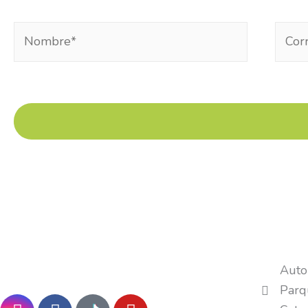
Nombre*
Corre
electr
Auto
Parq
I
F
Y