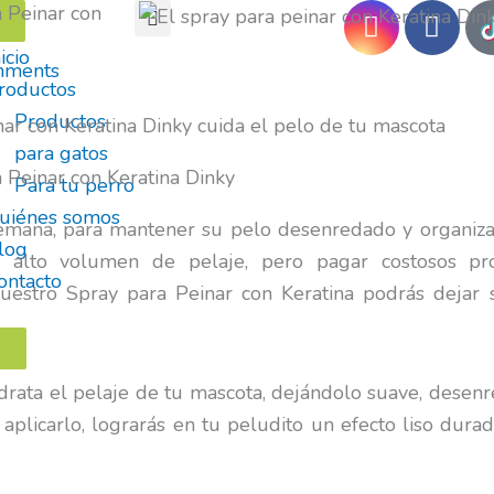
I
F
a Peinar con
n
a
icio
s
c
mments
roductos
t
e
a
b
Productos
g
o
para gatos
r
o
 Peinar con Keratina Dinky
Para tu perro
a
k
uiénes somos
m
semana, para mantener su pelo desenredado y organiz
log
alto volumen de pelaje, pero pagar costosos pro
ontacto
 nuestro Spray para Peinar con Keratina podrás deja
idrata el pelaje de tu mascota, dejándolo suave, desenr
 aplicarlo, lograrás en tu peludito un efecto liso durad