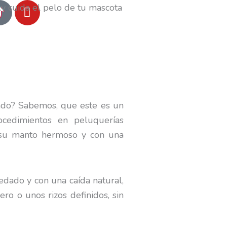
Y
o
u
t
u
b
e
ado? Sabemos, que este es un
cedimientos en peluquerías
r su manto hermoso y con una
edado y con una caída natural,
ero o unos rizos definidos, sin