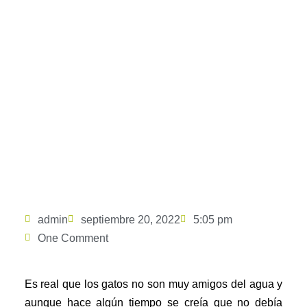
Ir
al
contenido
Cómo bañar a un gato
cachorro por primera vez
admin
septiembre 20, 2022
5:05 pm
One Comment
Es real que los gatos no son muy amigos del agua y
aunque hace algún tiempo se creía que no debía