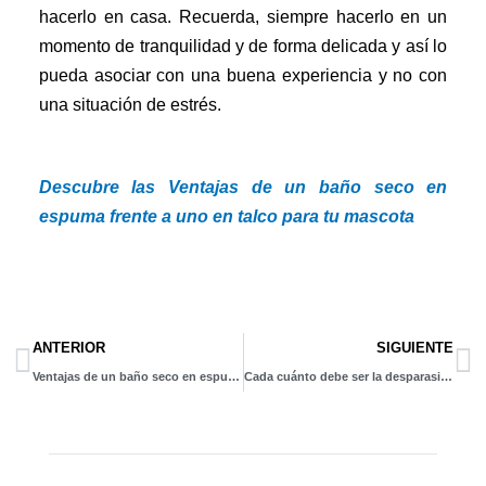
hacerlo en casa. Recuerda, siempre hacerlo en un
momento de tranquilidad y de forma delicada y así lo
pueda asociar con una buena experiencia y no con
una situación de estrés.
Descubre las Ventajas de un baño seco en
espuma frente a uno en talco para tu mascota
Prev
N
ANTERIOR
SIGUIENTE
Ventajas de un baño seco en espuma frente a uno en talco para tu mascota
Cada cuánto debe ser la desparasitación en perros