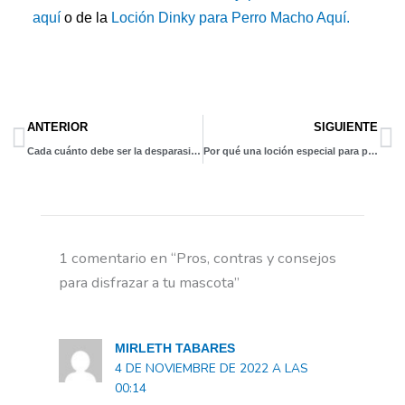
aquí
o de la
Loción
Dinky
para Perro Macho Aquí.
Prev
N
ANTERIOR
SIGUIENTE
Cada cuánto debe ser la desparasitación en perros
Por qué una loción especial para perro macho y otra para hembra
1 comentario en “Pros, contras y consejos
para disfrazar a tu mascota”
MIRLETH TABARES
4 DE NOVIEMBRE DE 2022 A LAS
00:14